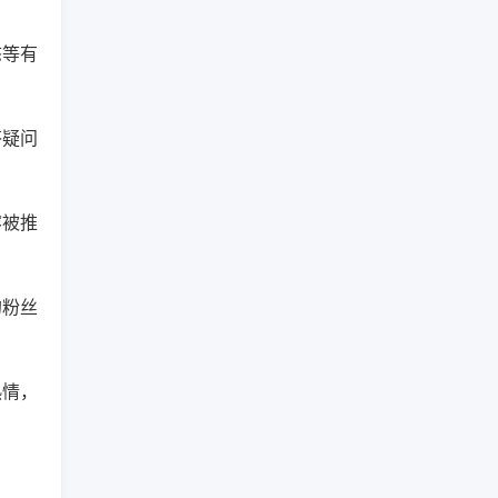
态等有
答疑问
容被推
的粉丝
热情，