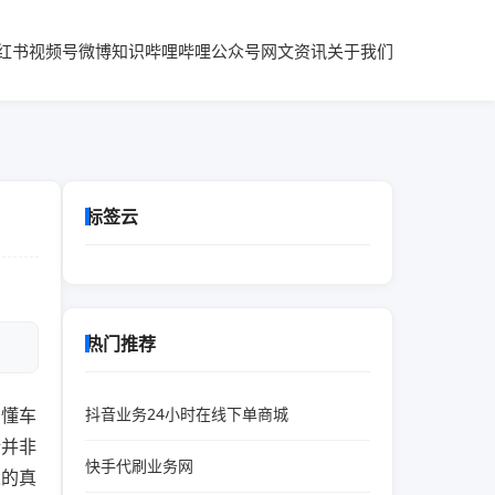
红书
视频号
微博知识
哔哩哔哩
公众号
网文资讯
关于我们
标签云
热门推荐
在懂车
抖音业务24小时在线下单商城
粉并非
快手代刷业务网
丝的真